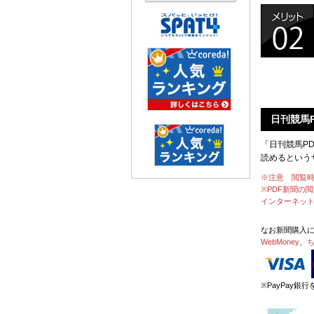
日刊競馬
「日刊競馬P
読めるという
※注意 閲覧
※PDF新聞の
インターネッ
なお新聞購入
WebMoney
、
※PayPay