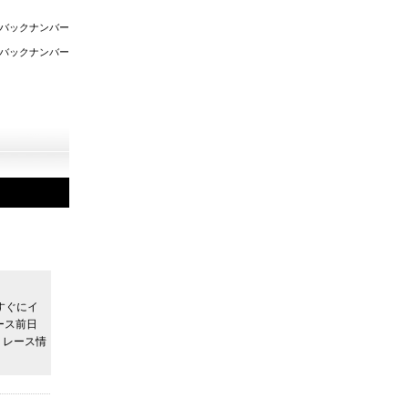
バックナンバー
バックナンバー
すぐにイ
ース前日
くレース情