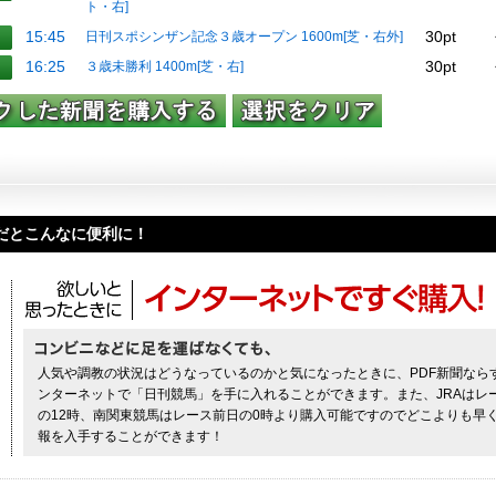
ト・右]
15:45
30pt
日刊スポシンザン記念３歳オープン 1600m[芝・右外]
16:25
30pt
３歳未勝利 1400m[芝・右]
聞だとこんなに便利に！
人気や調教の状況はどうなっているのかと気になったときに、PDF新聞なら
ンターネットで「日刊競馬」を手に入れることができます。また、JRAはレ
の12時、南関東競馬はレース前日の0時より購入可能ですのでどこよりも早
報を入手することができます！