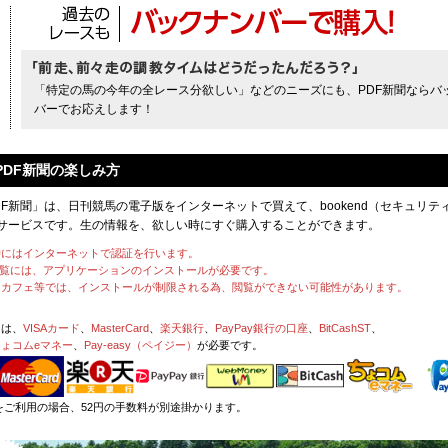
「特定の馬の今年の全レース分欲しい」などのニーズにも、PDF新聞ならバ
バーでお応えします！
PDF新聞の楽しみ方
DF新聞」は、日刊競馬の電子版をインターネットで買えて、bookend（セキュリティ
サービスです。生の情報を、欲しい時にすぐ購入することができます。
時にはインターネットで認証を行います。
閲覧には、アプリケーションのインストールが必要です。
トカフェ等では、インストールが制限される為、閲覧ができない可能性があります。
には、
VISAカード
、
MasterCard
、
楽天銀行
、
PayPay銀行の口座
、
BitCashST
、
ちょコムeマネー
、
Pay-easy（ペイジー）
が必要です。
銀行をご利用の場合、52円の手数料が別途掛かります。